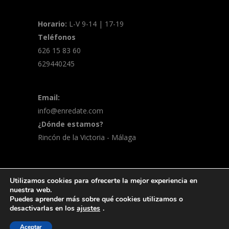
Horario:
L-V 9-14 | 17-19
Teléfonos
626 15 83 60
629440245
Email:
info@enredate.com
¿Dónde estamos?
Rincón de la Victoria - Málaga
Utilizamos cookies para ofrecerte la mejor experiencia en
© 2026 Enreda-t | Marketing online y
nuestra web.
Puedes aprender más sobre qué cookies utilizamos o
merchandising
Política de privacidad
desactivarlas en los
ajustes
.
Aceptar