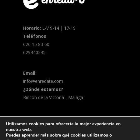
Horario:
L-V 9-14 | 17-19
Teléfonos
626 15 83 60
629440245
Email:
info@enredate.com
¿Dónde estamos?
Rincón de la Victoria - Málaga
Utilizamos cookies para ofrecerte la mejor experiencia en
© 2026 Enreda-t | Marketing online y
nuestra web.
Puedes aprender más sobre qué cookies utilizamos o
merchandising
Política de privacidad