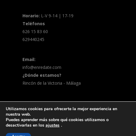
Horario:
L-V 9-14 | 17-19
Teléfonos
626 15 83 60
629440245
Email:
info@enredate.com
¿Dónde estamos?
Rincón de la Victoria - Málaga
Utilizamos cookies para ofrecerte la mejor experiencia en
© 2026 Enreda-t | Marketing online y
nuestra web.
Puedes aprender más sobre qué cookies utilizamos o
merchandising
Política de privacidad
desactivarlas en los
ajustes
.