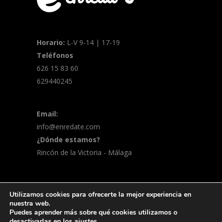
Horario:
L-V 9-14 | 17-19
Teléfonos
626 15 83 60
629440245
Email:
info@enredate.com
¿Dónde estamos?
Rincón de la Victoria - Málaga
Utilizamos cookies para ofrecerte la mejor experiencia en
© 2026 Enreda-t | Marketing online y
nuestra web.
Puedes aprender más sobre qué cookies utilizamos o
merchandising
Política de privacidad
desactivarlas en los
ajustes
.